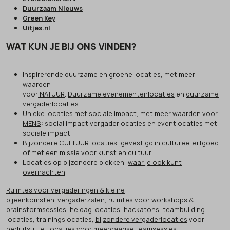
Duurzaam Nieuws
Green Key
Uitjes.nl
WAT KUN JE BIJ ONS VINDEN?
Inspirerende duurzame en groene locaties, met meer
waarden
voor
NATUUR
.
Duurzame evenementenlocaties
en
duurzame
vergaderlocaties
Unieke locaties met sociale impact, met meer waarden voor
MENS
: social impact vergaderlocaties en eventlocaties met
sociale impact
Bijzondere
CULTUUR
locaties, gevestigd in cultureel erfgoed
of met een missie voor kunst en cultuur
Locaties op bijzondere plekken,
waar je ook kunt
overnachten
Ruimtes voor vergaderingen & kleine
bijeenkomsten:
vergaderzalen, ruimtes voor workshops &
brainstormsessies, heidag locaties, hackatons, teambuilding
locaties, trainingslocaties,
bijzondere vergaderlocaties
voor
bedrijfsuitje, locaties voor meerdaagse teamsessies.