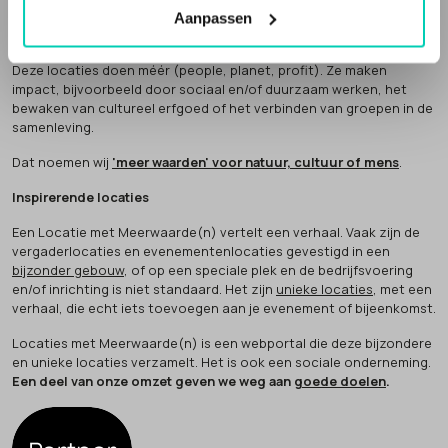
zakelijke bijeenkomsten, met meer waarden voor cultuur, natuur
Aanpassen
of mens. Inspirerende en unieke plekken.
Deze locaties doen méér (people, planet, profit). Ze maken
impact, bijvoorbeeld door sociaal en/of duurzaam werken, het
bewaken van cultureel erfgoed of het verbinden van groepen in de
samenleving.
Dat noemen wij
'meer waarden' voor natuur, cultuur of mens
.
Inspirerende locaties
Een Locatie met Meerwaarde(n) vertelt een verhaal. Vaak zijn de
vergaderlocaties en evenementenlocaties gevestigd in een
bijzonder gebouw
, of op een speciale plek en de bedrijfsvoering
en/of inrichting is niet standaard. Het zijn
unieke locaties
, met een
verhaal, die echt iets toevoegen aan je evenement of bijeenkomst.
Locaties met Meerwaarde(n) is een webportal die deze bijzondere
en unieke locaties verzamelt. Het is ook een sociale onderneming.
Een deel van onze omzet geven we weg aan
goede doelen
.