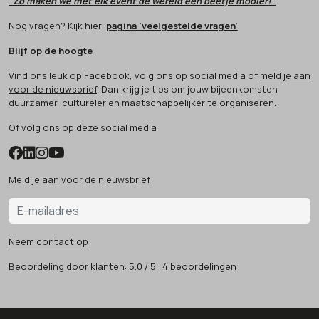
"Zo maken we met elk event de wereld een beetje mooier!"
Nog vragen? Kijk hier:
pagina 'veelgestelde vragen'
Blijf op de hoogte
Vind ons leuk op Facebook, volg ons op social media of
meld je aan
voor de nieuwsbrief
. Dan krijg je tips om jouw bijeenkomsten
duurzamer, cultureler en maatschappelijker te organiseren.
Of volg ons op deze social media:
Meld je aan voor de nieuwsbrief
Neem contact op
Beoordeling
door klanten:
5.0
/
5
|
4
beoordelingen