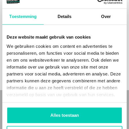
Toestemming
Details
Over
BIJ
MEER
DERE
L
O
CA
TIE
I
NF
OR
MA
OPVRA
GE
Deze website maakt gebruik van cookies
S
We gebruiken cookies om content en advertenties te
TIE
personaliseren, om functies voor social media te bieden
N
en om ons websiteverkeer te analyseren. Ook delen we
informatie over uw gebruik van onze site met onze
partners voor social media, adverteren en analyse. Deze
partners kunnen deze gegevens combineren met andere
informatie die u aan ze heeft verstrekt of die ze hebben
verzameld op basis van uw gebruik van hun services.
WIE ZIJN WIJ
Alles toestaan
Bij Locaties met Meerwaarde(n) vind je
bijzondere
en
unieke
eventlocaties
en
bijzondere
en
inspirerende vergaderlocaties
voor