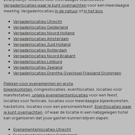
Vergaderlocaties waar je kunt overnachten
voor een meerdaagse
meeting. Vergaderlocaties
in de natuur
of
in het bos
.
Vergaderlocaties Utrecht
Vergaderlocaties Gelderland
Vergaderlocaties Noord Holland
Vergaderlocaties Amsterdam
Vergaderlocaties Zuid Holland
Vergaderlocaties Rotterdam
Vergaderlocaties Noord Brabant
Vergaderlocaties Limburg
Vergaderlocaties Zeeland
Vergaderlocaties Drenthe Overijssel Friesland Groningen
Plekken voor evenementen en grote
bijeenkomsten:
congreslocaties, eventlocaties, locaties voor
manifestaties,
unieke evenementenlocaties
voor een feest,
locaties voor festivals, locaties voor meerdaagse bijeenkomsten,
hacketons, locaties voor een personeelsfeest.
Eventlocaties waar
je kunt overnachten
, of waar de locatie in een nabijgelegen hotel
kan organiseren dat jouw gasten kunnen blijven slapen.
Evenementenlocaties Utrecht
Evenementenlocaties Gelderland