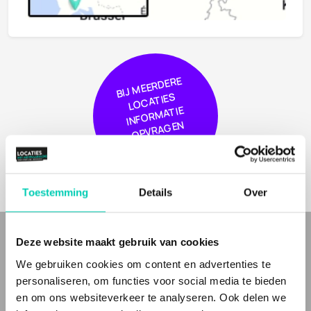
BIJ
MEER
DERE
L
O
CA
TIE
I
NF
OR
MA
OPVRA
GE
S
TIE
N
Toestemming
Details
Over
Deze website maakt gebruik van cookies
WIE ZIJN WIJ
We gebruiken cookies om content en advertenties te
personaliseren, om functies voor social media te bieden
Bij Locaties met Meerwaarde(n) vind je
bijzondere
en
unieke
en om ons websiteverkeer te analyseren. Ook delen we
eventlocaties
en
bijzondere
en
inspirerende vergaderlocaties
voor