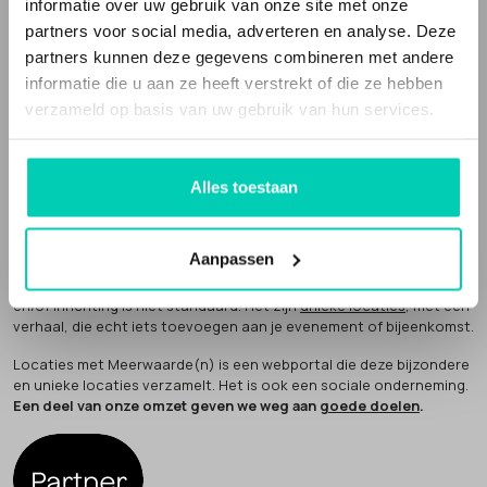
informatie over uw gebruik van onze site met onze
zakelijke bijeenkomsten, met meer waarden voor cultuur, natuur
of mens. Inspirerende en unieke plekken.
partners voor social media, adverteren en analyse. Deze
partners kunnen deze gegevens combineren met andere
Deze locaties doen méér (people, planet, profit). Ze maken
informatie die u aan ze heeft verstrekt of die ze hebben
impact, bijvoorbeeld door sociaal en/of duurzaam werken, het
bewaken van cultureel erfgoed of het verbinden van groepen in de
verzameld op basis van uw gebruik van hun services.
samenleving.
Dat noemen wij
'meer waarden' voor natuur, cultuur of mens
.
Alles toestaan
Inspirerende locaties
Een Locatie met Meerwaarde(n) vertelt een verhaal. Vaak zijn de
Aanpassen
vergaderlocaties en evenementenlocaties gevestigd in een
bijzonder gebouw
, of op een speciale plek en de bedrijfsvoering
en/of inrichting is niet standaard. Het zijn
unieke locaties
, met een
verhaal, die echt iets toevoegen aan je evenement of bijeenkomst.
Locaties met Meerwaarde(n) is een webportal die deze bijzondere
en unieke locaties verzamelt. Het is ook een sociale onderneming.
Een deel van onze omzet geven we weg aan
goede doelen
.