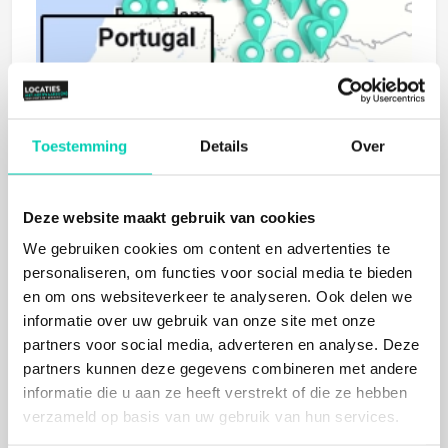
Toestemming
Details
Over
Deze website maakt gebruik van cookies
We gebruiken cookies om content en advertenties te
personaliseren, om functies voor social media te bieden
en om ons websiteverkeer te analyseren. Ook delen we
BIJ
MEER
DERE
L
O
CA
TIE
I
NF
OR
MA
OPVRA
GE
informatie over uw gebruik van onze site met onze
S
TIE
partners voor social media, adverteren en analyse. Deze
N
partners kunnen deze gegevens combineren met andere
informatie die u aan ze heeft verstrekt of die ze hebben
verzameld op basis van uw gebruik van hun services.