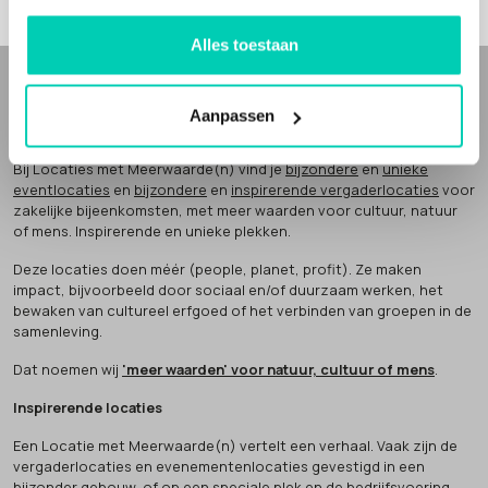
Alles toestaan
WIE ZIJN WIJ
Aanpassen
Bij Locaties met Meerwaarde(n) vind je
bijzondere
en
unieke
eventlocaties
en
bijzondere
en
inspirerende vergaderlocaties
voor
zakelijke bijeenkomsten, met meer waarden voor cultuur, natuur
of mens. Inspirerende en unieke plekken.
Deze locaties doen méér (people, planet, profit). Ze maken
impact, bijvoorbeeld door sociaal en/of duurzaam werken, het
bewaken van cultureel erfgoed of het verbinden van groepen in de
samenleving.
Dat noemen wij
'meer waarden' voor natuur, cultuur of mens
.
Inspirerende locaties
Een Locatie met Meerwaarde(n) vertelt een verhaal. Vaak zijn de
vergaderlocaties en evenementenlocaties gevestigd in een
bijzonder gebouw
, of op een speciale plek en de bedrijfsvoering