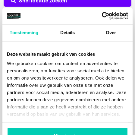
Snel locatie zoeken
Nieuws
Toestemming
Details
Over
Duurzame eventcatering begint vóór de eerste
hap
Kunst als geheim ingrediënt voor impactvolle
Deze website maakt gebruik van cookies
events
We gebruiken cookies om content en advertenties te
Locaties met Meerwaarde(N) maakt sociaal
personaliseren, om functies voor social media te bieden
inkopen makkelijker
en om ons websiteverkeer te analyseren. Ook delen we
informatie over uw gebruik van onze site met onze
Meer nieuws
partners voor social media, adverteren en analyse. Deze
partners kunnen deze gegevens combineren met andere
Aanvragen whitepaper
informatie die u aan ze heeft verstrekt of die ze hebben
verzameld op basis van uw gebruik van hun services.