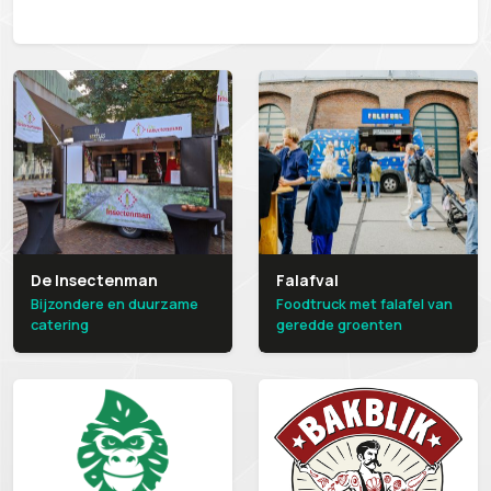
De Insectenman
Falafval
Bijzondere en duurzame
Foodtruck met falafel van
catering
geredde groenten