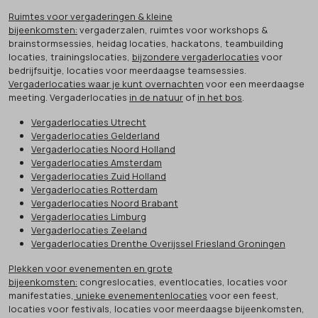
Ruimtes voor vergaderingen & kleine
bijeenkomsten:
vergaderzalen, ruimtes voor workshops &
brainstormsessies, heidag locaties, hackatons, teambuilding
locaties, trainingslocaties,
bijzondere vergaderlocaties
voor
bedrijfsuitje, locaties voor meerdaagse teamsessies.
Vergaderlocaties waar je kunt overnachten
voor een meerdaagse
meeting. Vergaderlocaties
in de natuur
of
in het bos
.
Vergaderlocaties Utrecht
Vergaderlocaties Gelderland
Vergaderlocaties Noord Holland
Vergaderlocaties Amsterdam
Vergaderlocaties Zuid Holland
Vergaderlocaties Rotterdam
Vergaderlocaties Noord Brabant
Vergaderlocaties Limburg
Vergaderlocaties Zeeland
Vergaderlocaties Drenthe Overijssel Friesland Groningen
Plekken voor evenementen en grote
bijeenkomsten:
congreslocaties, eventlocaties, locaties voor
manifestaties,
unieke evenementenlocaties
voor een feest,
locaties voor festivals, locaties voor meerdaagse bijeenkomsten,