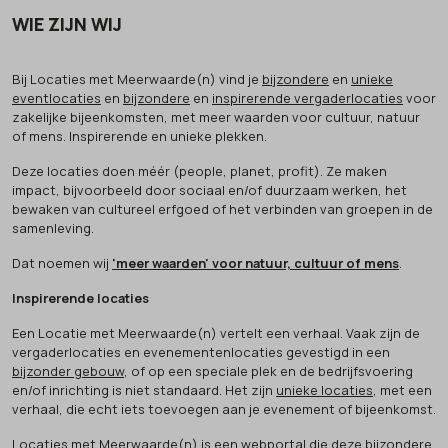
WIE ZIJN WIJ
Bij Locaties met Meerwaarde(n) vind je
bijzondere
en
unieke
eventlocaties
en
bijzondere
en
inspirerende vergaderlocaties
voor
zakelijke bijeenkomsten, met meer waarden voor cultuur, natuur
of mens. Inspirerende en unieke plekken.
Deze locaties doen méér (people, planet, profit). Ze maken
impact, bijvoorbeeld door sociaal en/of duurzaam werken, het
bewaken van cultureel erfgoed of het verbinden van groepen in de
samenleving.
Dat noemen wij
'meer waarden' voor natuur, cultuur of mens
.
Inspirerende locaties
Een Locatie met Meerwaarde(n) vertelt een verhaal. Vaak zijn de
vergaderlocaties en evenementenlocaties gevestigd in een
bijzonder gebouw
, of op een speciale plek en de bedrijfsvoering
en/of inrichting is niet standaard. Het zijn
unieke locaties
, met een
verhaal, die echt iets toevoegen aan je evenement of bijeenkomst.
Locaties met Meerwaarde(n) is een webportal die deze bijzondere