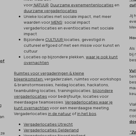
voor
NATUUR
.
Duurzame evenementenlocaties
en
cul
duurzame vergaderlocaties
Jij
Unieke locaties met sociale impact, met meer
eve
waarden voor
MENS
: social impact
Mee
vergaderlocaties en eventlocaties met sociale
impact
Hoe
Bijzondere
CULTUUR
locaties, gevestigd in
cultureel erfgoed of met een missie voor kunst en
Als
cultuur
bij
Locaties op bijzondere plekken,
waar je ook kunt
bes
 of
overnachten
Vul
Ruimtes voor vergaderingen & kleine
ter
bijeenkomsten:
vergaderzalen, ruimtes voor workshops
bes
& brainstormsessies, heidag locaties, hackatons,
maa
teambuilding locaties, trainingslocaties,
bijzondere
keu
vergaderlocaties
voor bedrijfsuitje, locaties voor
meerdaagse teamsessies.
Vergaderlocaties waar je
Vla
g
kunt overnachten
voor een meerdaagse meeting.
mai
Vergaderlocaties
in de natuur
of
in het bos
.
cod
aan
do
Vergaderlocaties Utrecht
Vergaderlocaties Gelderland
"Zo
eze
Vergaderlocaties Noord Holland