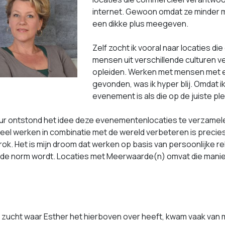
internet. Gewoon omdat ze minder 
een dikke plus meegeven.
Zelf zocht ik vooral naar locaties d
mensen uit verschillende culturen v
opleiden. Werken met mensen met ee
gevonden, was ik hyper blij. Omdat 
evenement is als die op de juiste pl
ur ontstond het idee deze evenementenlocaties te verzamel
l werken in combinatie met de wereld verbeteren is precies w
ok. Het is mijn droom dat werken op basis van persoonlijke r
 de norm wordt. Locaties met Meerwaarde(n) omvat die manier
e zucht waar Esther het hierboven over heeft, kwam vaak van