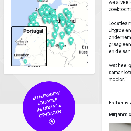
we al veel
zoektocht 
Locaties m
uitgroeien
ondernemen
graag een 
en die aa
Wat heel g
samen iets
mooier."
BIJ
MEER
DERE
L
O
CA
TIE
I
NF
OR
MA
OPVRA
GE
S
Esther is 
TIE
N
Mirjam's 