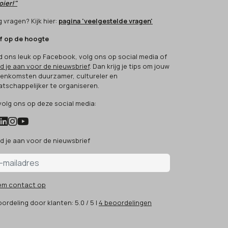
ier!"
 vragen? Kijk hier:
pagina 'veelgestelde vragen'
jf op de hoogte
d ons leuk op Facebook, volg ons op social media of
d je aan voor de nieuwsbrief
. Dan krijg je tips om jouw
eenkomsten duurzamer, cultureler en
tschappelijker te organiseren.
volg ons op deze social media:
d je aan voor de nieuwsbrief
em contact op
ordeling
door klanten:
5.0
/
5
|
4
beoordelingen