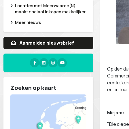
Locaties met Meerwaarde(N)
maakt sociaal inkopen makkelijker
Meer nieuws
Aanvragen whitepaper
Op den du
Commerciee
een kokerr
Zoeken op kaart
en cultuur
Mirjam:
"Die diep