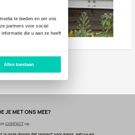
 media te bieden en om ons
ze partners voor social
nformatie die u aan ze heeft
Alles toestaan
E JE MET ONS MEE?
em
CONTACT
op.
t is onze droom dat respect voor mens, natuur en