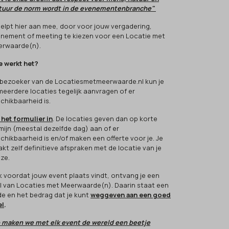
tuur de norm wordt in de evenementenbranche"
 helpt hier aan mee, door voor jouw vergadering,
nement of meeting te kiezen voor een Locatie met
rwaarde(n).
 werkt het?
 bezoeker van de Locatiesmetmeerwaarde.nl kun je
 meerdere locaties tegelijk aanvragen of er
chikbaarheid is.
 het formulier in
. De locaties geven dan op korte
mijn (meestal dezelfde dag) aan of er
chikbaarheid is en/of maken een offerte voor je. Je
kt zelf definitieve afspraken met de locatie van je
ze.
k voordat jouw event plaats vindt, ontvang je een
l van Locaties met Meerwaarde(n). Daarin staat een
e en het bedrag dat je kunt
weggeven aan een goed
el
.
 maken we met elk event de wereld een beetje