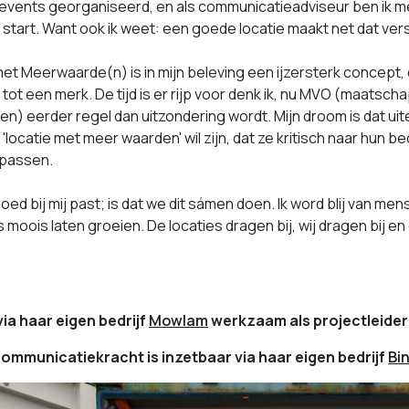
 events georganiseerd, en als communicatieadviseur ben ik 
start. Want ook ik weet: een goede locatie maakt net dat vers
et Meerwaarde(n) is in mijn beleving een ijzersterk concept, d
 tot een merk. De tijd is er rijp voor denk ik, nu MVO (maatsc
) eerder regel dan uitzondering wordt. Mijn droom is dat uite
'locatie met meer waarden' wil zijn, dat ze kritisch naar hun be
npassen.
oed bij mij past; is dat we dit sámen doen. Ik word blij van me
 moois laten groeien. De locaties dragen bij, wij dragen bij 
via haar eigen bedrijf
Mowlam
werkzaam als projectleider
communicatiekracht is inzetbaar via haar eigen bedrijf
Bi