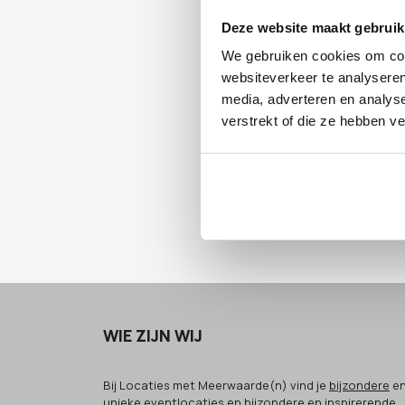
Deze website maakt gebruik
We gebruiken cookies om cont
websiteverkeer te analyseren
media, adverteren en analys
verstrekt of die ze hebben v
Naar alle l
WIE ZIJN WIJ
Bij Locaties met Meerwaarde(n) vind je
bijzondere
e
unieke eventlocaties
en
bijzondere
en
inspirerende