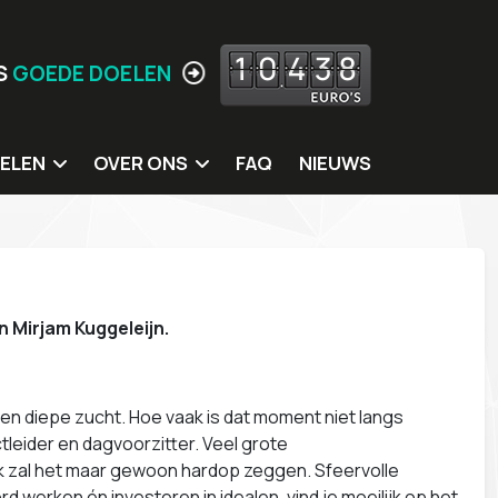
1
0
4
3
8
S
GOEDE DOELEN
ELEN
OVER ONS
FAQ
NIEUWS
 doelen
Jouw locatie hier?
ing
Missie
itters
Meer Waarden
n Mirjam Kuggeleijn.
rkshops
Wie zijn wij
s
Ons eigen MVO beleid
en diepe zucht. Hoe vaak is dat moment niet langs
Contact
tleider en dagvoorzitter. Veel grote
ik zal het maar gewoon hardop zeggen. Sfeervolle
 werken én investeren in idealen, vind je moeilijk op het