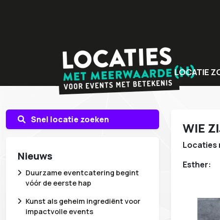
LOCATIE Z
Bijzondere v
Locaties met
Snel locatie zoeken
WIE ZI
Unieke even
Locaties 
Nieuws
Esther:
Duurzame eventcatering begint
vóór de eerste hap
Kunst als geheim ingrediënt voor
impactvolle events