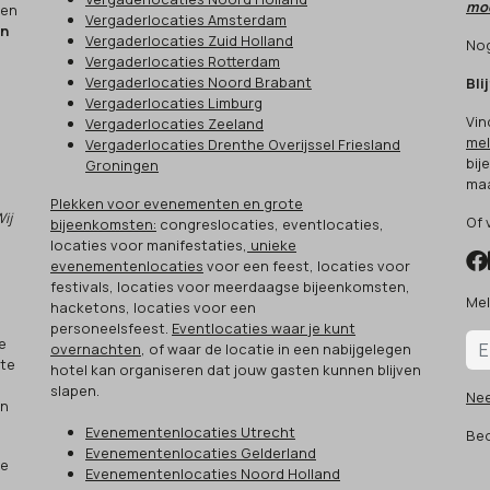
moo
een
Vergaderlocaties Amsterdam
en
Vergaderlocaties Zuid Holland
Nog
Vergaderlocaties Rotterdam
Vergaderlocaties Noord Brabant
Bli
Vergaderlocaties Limburg
Vin
Vergaderlocaties Zeeland
mel
Vergaderlocaties Drenthe Overijssel Friesland
bij
Groningen
maa
Plekken voor evenementen en grote
Wij
Of 
bijeenkomsten:
congreslocaties, eventlocaties,
locaties voor manifestaties,
unieke
evenementenlocaties
voor een feest, locaties voor
festivals, locaties voor meerdaagse bijeenkomsten,
Mel
hacketons, locaties voor een
.
personeelsfeest.
Eventlocaties waar je kunt
e
overnachten
, of waar de locatie in een nabijgelegen
 te
hotel kan organiseren dat jouw gasten kunnen blijven
slapen.
Ne
an
Evenementenlocaties Utrecht
Beo
Evenementenlocaties Gelderland
ze
Evenementenlocaties Noord Holland