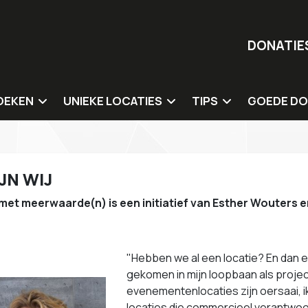
DONATIE
OEKEN
UNIEKE LOCATIES
TIPS
GOEDE DO
ergaderlocaties
Duurzame en natuurlocaties
Catering
Onze goede
 overnachting
Circulaire locaties
Organisatie & inricht
JN WIJ
ementenlocaties
Culturele locaties
Sprekers & dagvoorz
met meerwaarde(n) is een initiatief van Esther Wouters e
Sociale impact (mens) locaties
Entertainment & wo
Impact innovatie hubs
Duurzame giveaway
"Hebben we al een locatie? En dan e
Tips voor locaties
gekomen in mijn loopbaan als projec
evenementenlocaties zijn oersaai, 
locaties die commercieel verantwoord