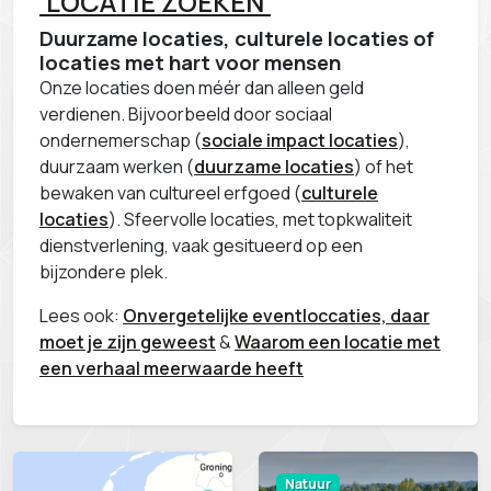
'LOCATIE ZOEKEN'
Duurzame locaties, culturele locaties of
locaties met hart voor mensen
Onze locaties doen méér dan alleen geld
verdienen. Bijvoorbeeld door sociaal
ondernemerschap (
sociale impact locaties
),
duurzaam werken (
duurzame locaties
) of het
bewaken van cultureel erfgoed (
culturele
locaties
). Sfeervolle locaties, met topkwaliteit
dienstverlening, vaak gesitueerd op een
bijzondere plek.
Lees ook:
Onvergetelijke eventloccaties, daar
moet je zijn geweest
&
Waarom een locatie met
een verhaal meerwaarde heeft
Natuur