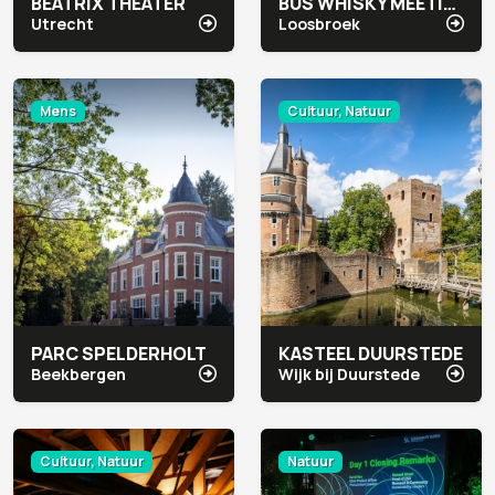
BEATRIX THEATER
BUS WHISKY MEETING & EVENTS
Utrecht
Loosbroek
Mens
Cultuur, Natuur
PARC SPELDERHOLT
KASTEEL DUURSTEDE
Beekbergen
Wijk bij Duurstede
Cultuur, Natuur
Natuur