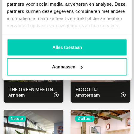
Uden
Hoeven
partners voor social media, adverteren en analyse. Deze
partners kunnen deze gegevens combineren met andere
informatie die u aan ze heeft verstrekt of die ze hebben
Mens, Natuur
Cultuur
verzameld op basis van uw gebruik van hun services.
Alles toestaan
Aanpassen
THE GREEN MEETING CENTER ARNHEM
HOOGTIJ
Arnhem
Amsterdam
Natuur
Cultuur