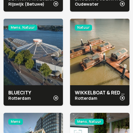
Rijswijk (Betuwe)
Oudewater
Mens, Natuur
Natuur
BLUECITY
WIKKELBOAT & RED APPLE MARINA
Rotterdam
Rotterdam
Mens
Mens, Natuur