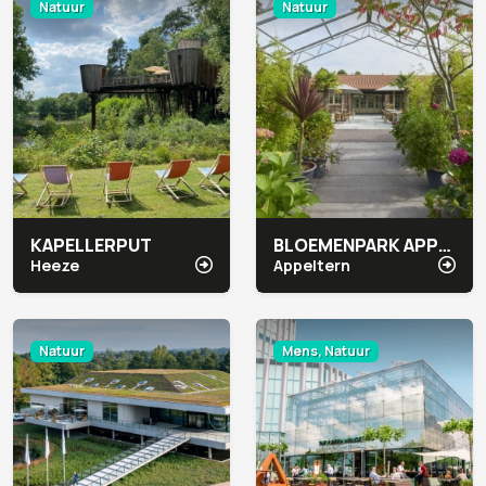
Natuur
Natuur
KAPELLERPUT
BLOEMENPARK APPELTERN
Heeze
Appeltern
Natuur
Mens, Natuur