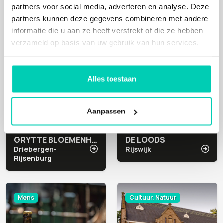
partners voor social media, adverteren en analyse. Deze
partners kunnen deze gegevens combineren met andere
informatie die u aan ze heeft verstrekt of die ze hebben
Mens, Cultuur
Natuur
verzameld op basis van uw gebruik van hun services.
Alles toestaan
Aanpassen
GRYTTE BLOEMENHEUVEL
DE LOODS
Driebergen-
Rijswijk
Rijsenburg
Mens
Cultuur, Natuur