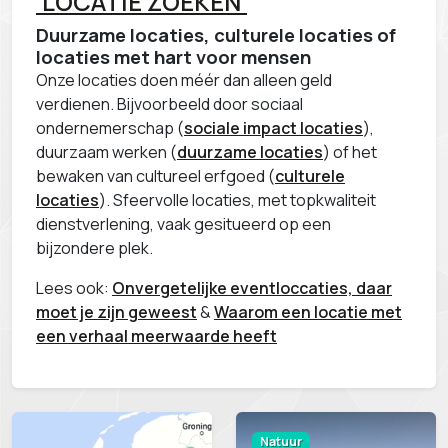
'LOCATIE ZOEKEN'
Duurzame locaties, culturele locaties of
locaties met hart voor mensen
Onze locaties doen méér dan alleen geld
verdienen. Bijvoorbeeld door sociaal
ondernemerschap (
sociale impact locaties
),
duurzaam werken (
duurzame locaties
) of het
bewaken van cultureel erfgoed (
culturele
locaties
). Sfeervolle locaties, met topkwaliteit
dienstverlening, vaak gesitueerd op een
bijzondere plek.
Lees ook:
Onvergetelijke eventloccaties, daar
moet je zijn geweest
&
Waarom een locatie met
een verhaal meerwaarde heeft
Natuur