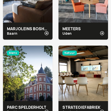
MARJOLEINS BOSHUIS
MEETERS
Baarn
Uden
Mens
Natuur
PARC SPELDERHOLT
STRATEGIEFABRIEK