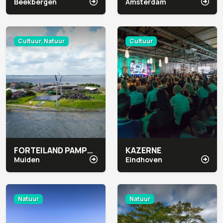
Beekbergen
Amsterdam
Cultuur, Natuur
Cultuur
FORTEILAND PAMPUS
KAZERNE
Muiden
Eindhoven
Natuur
Natuur