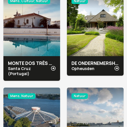
Mens, Cultuur, Natuur
Natuur
MONTE DOS TRÊS MOINHOS
DE ONDERNEMERSHOEVE
Santa Cruz
Opheusden
(Portugal)
Mens, Natuur
Natuur