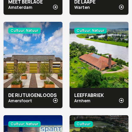
MEET BERLAGE
DE LAAPE
Amsterdam
Warten
Cultuur, Natuur
Cultuur, Natuur
DE RIJTUIGENLOODS
LEEFFABRIEK
Amersfoort
Arnhem
Cultuur, Natuur
Cultuur