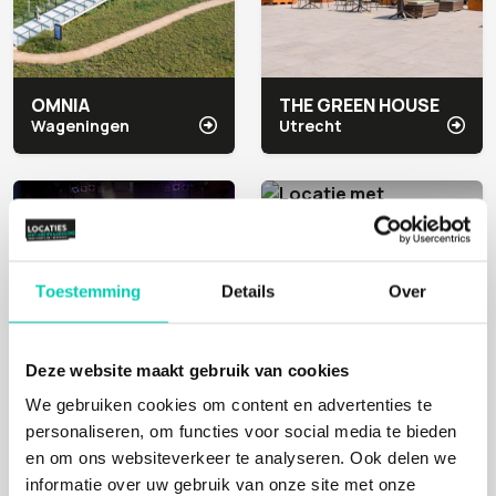
OMNIA
THE GREEN HOUSE
Wageningen
Utrecht
Cultuur
Mens, Cultuur, Natuur
Toestemming
Details
Over
Deze website maakt gebruik van cookies
We gebruiken cookies om content en advertenties te
personaliseren, om functies voor social media te bieden
Q-FACTORY
BUSINESS- & EVENT LOCATIE BOVENDONK
en om ons websiteverkeer te analyseren. Ook delen we
Amsterdam
Hoeven
informatie over uw gebruik van onze site met onze