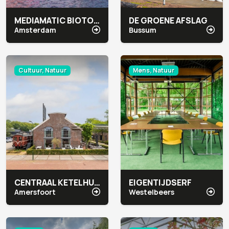
MEDIAMATIC BIOTOOP
DE GROENE AFSLAG
Amsterdam
Bussum
Cultuur, Natuur
Mens, Natuur
CENTRAAL KETELHUIS
EIGENTIJDSERF
Amersfoort
Westelbeers