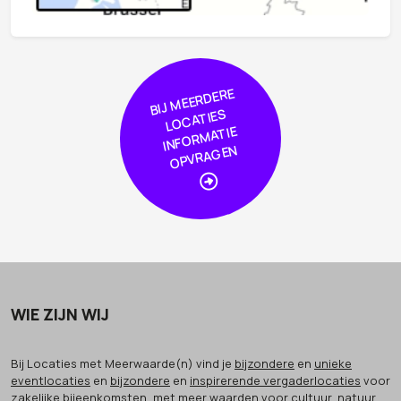
BIJ
MEER
DERE
L
O
CA
TIE
I
NF
OR
MA
OPVRA
GE
S
TIE
N
WIE ZIJN WIJ
Bij Locaties met Meerwaarde(n) vind je
bijzondere
en
unieke
eventlocaties
en
bijzondere
en
inspirerende vergaderlocaties
voor
zakelijke bijeenkomsten, met meer waarden voor cultuur, natuur