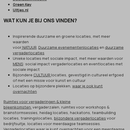
Green Key
Uitjes.nl
WAT KUN JE BIJ ONS VINDEN?
Inspirerende duurzame en groene locaties, met meer
waarden
voor
NATUUR
.
Duurzame evenementenlocaties
en
duurzame
vergaderlocaties
Unieke locaties met sociale impact, met meer waarden voor
MENS
: social impact vergaderlocaties en eventlocaties met
sociale impact
Bijzondere
CULTUUR
locaties, gevestigd in cultureel erfgoed
of met een missie voor kunst en cultuur
Locaties op bijzondere plekken,
waar je ook kunt
overnachten
Ruimtes voor vergaderingen & kleine
bijeenkomsten:
vergaderzalen, ruimtes voor workshops &
brainstormsessies, heidag locaties, hackatons, teambuilding
locaties, trainingslocaties,
bijzondere vergaderlocaties
voor
bedrijfsuitje, locaties voor meerdaagse teamsessies.
Vergaderlocaties waar je kunt overnachten
voor een meerdaagse