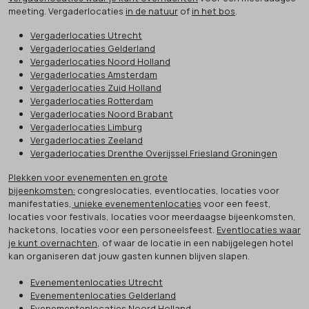
meeting. Vergaderlocaties
in de natuur
of
in het bos
.
Vergaderlocaties Utrecht
Vergaderlocaties Gelderland
Vergaderlocaties Noord Holland
Vergaderlocaties Amsterdam
Vergaderlocaties Zuid Holland
Vergaderlocaties Rotterdam
Vergaderlocaties Noord Brabant
Vergaderlocaties Limburg
Vergaderlocaties Zeeland
Vergaderlocaties Drenthe Overijssel Friesland Groningen
Plekken voor evenementen en grote
bijeenkomsten:
congreslocaties, eventlocaties, locaties voor
manifestaties,
unieke evenementenlocaties
voor een feest,
locaties voor festivals, locaties voor meerdaagse bijeenkomsten,
hacketons, locaties voor een personeelsfeest.
Eventlocaties waar
je kunt overnachten
, of waar de locatie in een nabijgelegen hotel
kan organiseren dat jouw gasten kunnen blijven slapen.
Evenementenlocaties Utrecht
Evenementenlocaties Gelderland
Evenementenlocaties Noord Holland