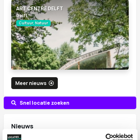
ART CENTRE DELFT
Delft
Cultuur, Natuur
Meer nieuws
Snel locatie zoeken
Nieuws
Duurzame eventcatering begint vóór de eerste