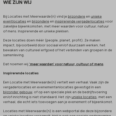
WIE ZIJN WIJ
Bij Locaties met Meerwaarde(n) vind je
bijzondere
en
unieke
eventlocaties
en
bijzondere
en
inspirerende vergaderlocaties
voor
zakelijke bijeenkomsten, met meer waarden voor cultuur, natuur
of mens. Inspirerende en unieke plekken.
Deze locaties doen méér (people, planet, profit). Ze maken
impact, bijvoorbeeld door sociaal en/of duurzaam werken, het
bewaken van cultureel erfgoed of het verbinden van groepen in de
samenleving.
Dat noemen wij
'meer waarden' voor natuur, cultuur of mens
.
Inspirerende locaties
Een Locatie met Meerwaarde(n) vertelt een verhaal. Vaak zijn de
vergaderlocaties en evenementenlocaties gevestigd in een
bijzonder gebouw
, of op een speciale plek en de bedrijfsvoering
en/of inrichting is niet standaard. Het zijn
unieke locaties
, met een
verhaal, die echt iets toevoegen aan je evenement of bijeenkomst.
Locaties met Meerwaarde(n) is een webportal die deze bijzondere
en unieke locaties verzamelt. Het is ook een sociale onderneming.