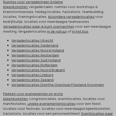
Ruimtes voor vergaderingen & kleine
bijeenkomsten:
vergaderzalen, ruimtes voor workshops &
brainstormsessies, heidag locaties, hackatons, teambuilding
locaties, trainingslocaties,
bijzondere vergaderlocaties
voor
bedrijfsuitje, locaties voor meerdaagse teamsessies.
Vergaderlocaties waar je kunt overnachten
voor een meerdaagse
meeting. Vergaderlocaties
in de natuur
of
in het bos
.
Vergaderlocaties Utrecht
Vergaderlocaties Gelderland
Vergaderlocaties Noord Holland
Vergaderlocaties Amsterdam
Vergaderlocaties Zuid Holland
Vergaderlocaties Rotterdam
Vergaderlocaties Noord Brabant
Vergaderlocaties Limburg
Vergaderlocaties Zeeland
Vergaderlocaties Drenthe Overijssel Friesland Groningen
Plekken voor evenementen en grote
bijeenkomsten:
congreslocaties, eventlocaties, locaties voor
manifestaties,
unieke evenementenlocaties
voor een feest,
locaties voor festivals, locaties voor meerdaagse bijeenkomsten,
hacketons, locaties voor een personeelsfeest.
Eventlocaties waar