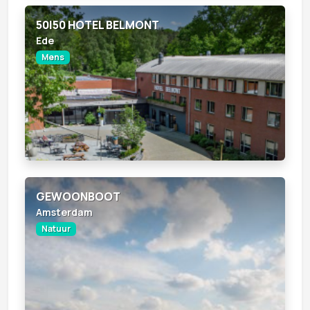
50|50 HOTEL BELMONT
Ede
Mens
GEWOONBOOT
Amsterdam
Natuur