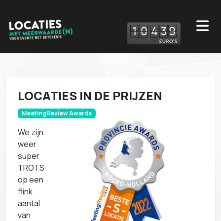
1
0
4
3
9
LOCATIES IN DE PRIJZEN
MeetingReview Awards
We zijn
weer
super
TROTS
op een
flink
aantal
van