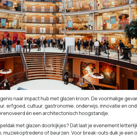
genis naar impact hub met glazen kroon. De voormalige gevan
uur, erfgoed, cultuur, gastronomie, onderwijs, innovatie e
gerenoveerd én een architectonisch hoogstandje.
peldak met glazen doorkijkjes? Dat laat je evenement letterlijk 
 muziekoptredens of beurzen. Voor break-outs duik je een oud