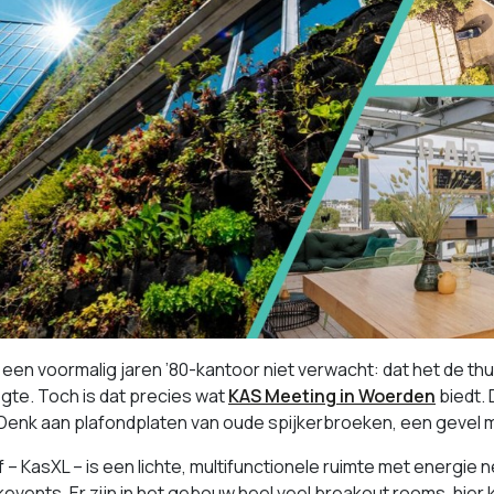
 een voormalig jaren ’80-kantoor niet verwacht: dat het de thuis
gte. Toch is dat precies wat
KAS Meeting in Woerden
biedt. 
 Denk aan plafondplaten van oude spijkerbroeken, een gevel m
f – KasXL – is een lichte, multifunctionele ruimte met energie ne
events. Er zijn in het gebouw heel veel breakout rooms, hier k