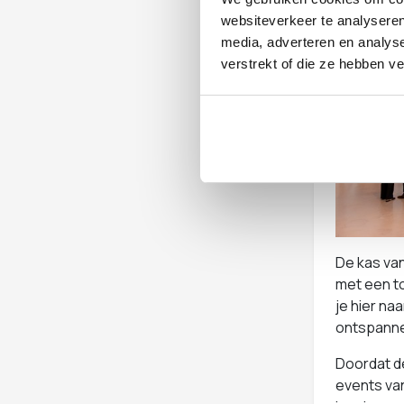
websiteverkeer te analyseren
media, adverteren en analys
verstrekt of die ze hebben v
De kas va
met een to
je hier naa
ontspanne
Doordat de
events van