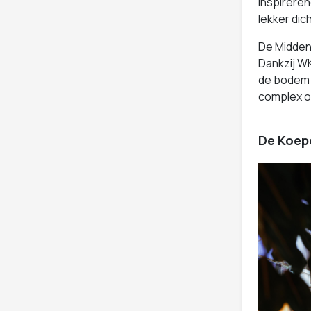
inspireren
lekker dich
De Midden 
Dankzij WK
de bodem o
complex ov
De Koepe