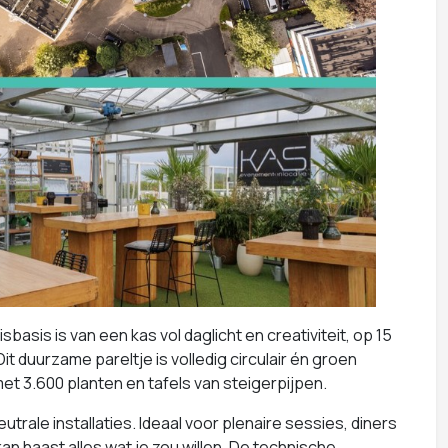
basis is van een kas vol daglicht en creativiteit, op 15
Dit duurzame pareltje is volledig circulair én groen
et 3.600 planten en tafels van steigerpijpen.
utrale installaties. Ideaal voor plenaire sessies, diners
an haast alles wat je zou willen. De technische