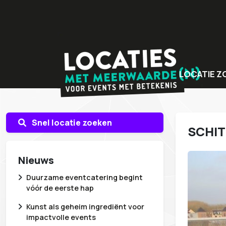
LOCATIE Z
Bijzondere v
Locaties met
Snel locatie zoeken
SCHIT
Unieke even
Nieuws
Duurzame eventcatering begint
vóór de eerste hap
Kunst als geheim ingrediënt voor
impactvolle events