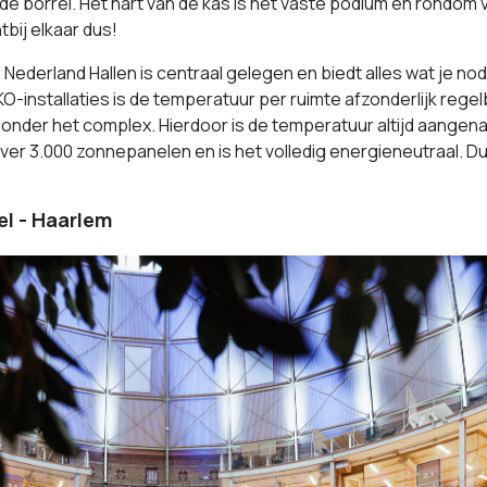
de borrel. Het hart van de kas is het vaste podium en rondom v
tbij elkaar dus!
Nederland Hallen is centraal gelegen en biedt alles wat je nod
O-installaties is de temperatuur per ruimte afzonderlijk re
nder het complex. Hierdoor is de temperatuur altijd aangena
er 3.000 zonnepanelen en is het volledig energieneutraal. Duu
l - Haarlem