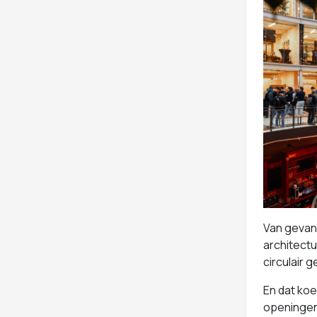
Van gevan
architect
circulair 
En dat koe
openingen,