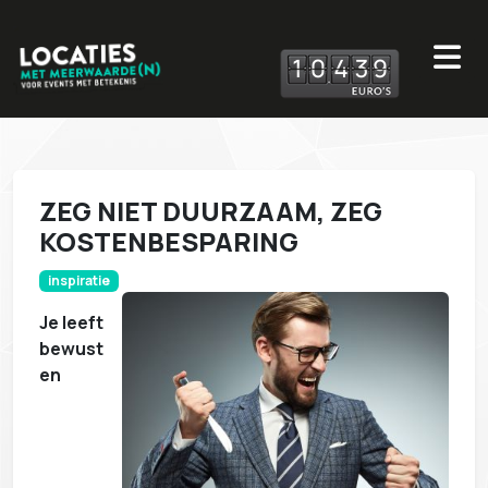
1
0
4
3
9
ZEG NIET DUURZAAM, ZEG
KOSTENBESPARING
inspiratie
Je leeft
bewust
en