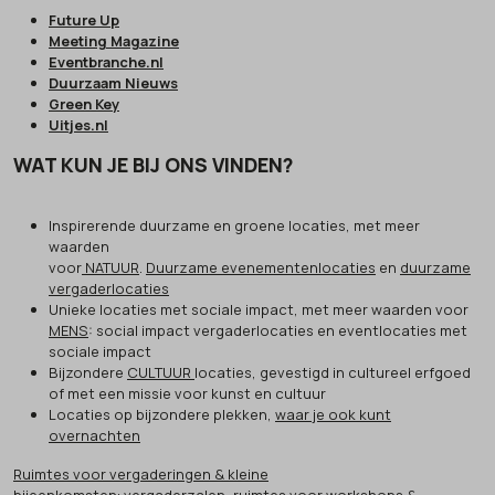
Future Up
Meeting Magazine
Eventbranche.nl
Duurzaam Nieuws
Green Key
Uitjes.nl
WAT KUN JE BIJ ONS VINDEN?
Inspirerende duurzame en groene locaties, met meer
waarden
voor
NATUUR
.
Duurzame evenementenlocaties
en
duurzame
vergaderlocaties
Unieke locaties met sociale impact, met meer waarden voor
MENS
: social impact vergaderlocaties en eventlocaties met
sociale impact
Bijzondere
CULTUUR
locaties, gevestigd in cultureel erfgoed
of met een missie voor kunst en cultuur
Locaties op bijzondere plekken,
waar je ook kunt
overnachten
Ruimtes voor vergaderingen & kleine
bijeenkomsten:
vergaderzalen, ruimtes voor workshops &