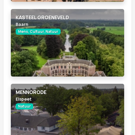
KASTEEL GROENEVELD
Baarn
Mens, Cultuur, Natuur
MENNORODE
Elspeet
Natuur