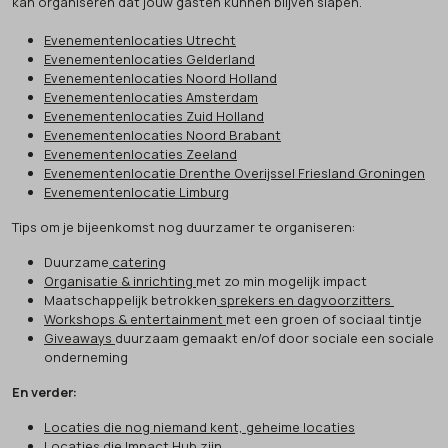
kan organiseren dat jouw gasten kunnen blijven slapen.
Evenementenlocaties Utrecht
Evenementenlocaties Gelderland
Evenementenlocaties Noord Holland
Evenementenlocaties Amsterdam
Evenementenlocaties Zuid Holland
Evenementenlocaties Noord Brabant
Evenementenlocaties Zeeland
Evenementenlocatie Drenthe Overijssel Friesland Groningen
Evenementenlocatie Limburg
Tips om je bijeenkomst nog duurzamer te organiseren:
Duurzame
catering
Organisatie & inrichting
met zo min mogelijk impact
Maatschappelijk betrokken
sprekers en dagvoorzitters
Workshops & entertainment
met een groen of sociaal tintje
Giveaways
duurzaam gemaakt en/of door sociale een sociale
onderneming
En verder:
Locaties die nog niemand kent, geheime locaties
Locaties die Impact Hub zijn