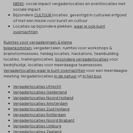
MENS
: social impact vergaderlocaties en eventlocaties met
sociale impact
Bijzondere
CULTUUR
locaties, gevestigd in cultureel erfgoed
of met een missie voor kunst en cultuur
Locaties op bijzondere plekken,
waar je ook kunt
overnachten
Ruimtes voor vergaderingen & kleine
bijeenkomsten:
vergaderzalen, ruimtes voor workshops &
brainstormsessies, heidag locaties, hackatons, teambuilding
locaties, trainingslocaties,
bijzondere vergaderlocaties
voor
bedrijfsuitje, locaties voor meerdaagse teamsessies.
Vergaderlocaties waar je kunt overnachten
voor een meerdaagse
meeting. Vergaderlocaties
in de natuur
of
in het bos
.
Vergaderlocaties Utrecht
Vergaderlocaties Gelderland
Vergaderlocaties Noord Holland
Vergaderlocaties Amsterdam
Vergaderlocaties Zuid Holland
Vergaderlocaties Rotterdam
Vergaderlocaties Noord Brabant
Vergaderlocaties Limburg
Vergaderlocaties Zeeland