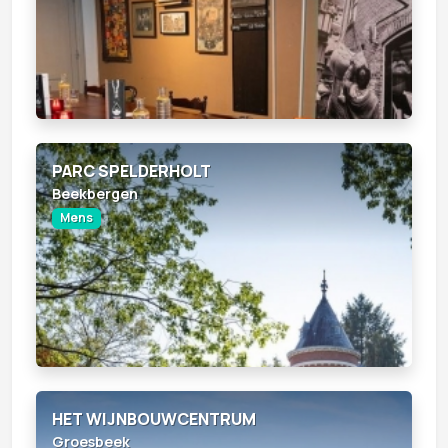
PARC SPELDERHOLT
Beekbergen
Mens
HET WIJNBOUWCENTRUM
Groesbeek