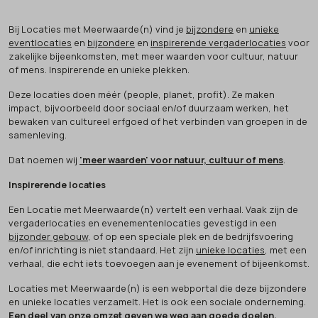
Bij Locaties met Meerwaarde(n) vind je
bijzondere
en
unieke
eventlocaties
en
bijzondere
en
inspirerende vergaderlocaties
voor
zakelijke bijeenkomsten, met meer waarden voor cultuur, natuur
of mens. Inspirerende en unieke plekken.
Deze locaties doen méér (people, planet, profit). Ze maken
impact, bijvoorbeeld door sociaal en/of duurzaam werken, het
bewaken van cultureel erfgoed of het verbinden van groepen in de
samenleving.
Dat noemen wij
'meer waarden' voor natuur, cultuur of mens
.
Inspirerende locaties
Een Locatie met Meerwaarde(n) vertelt een verhaal. Vaak zijn de
vergaderlocaties en evenementenlocaties gevestigd in een
bijzonder gebouw
, of op een speciale plek en de bedrijfsvoering
en/of inrichting is niet standaard. Het zijn
unieke locaties
, met een
verhaal, die echt iets toevoegen aan je evenement of bijeenkomst.
Locaties met Meerwaarde(n) is een webportal die deze bijzondere
en unieke locaties verzamelt. Het is ook een sociale onderneming.
Een deel van onze omzet geven we weg aan
goede doelen
.