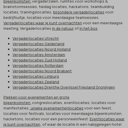
bijeenkomsten:
vergaderzalen, ruimtes voor workshops &
brainstormsessies, heidag locaties, hackatons, teambuilding
locaties, trainingslocaties,
bijzondere vergaderlocaties
voor
bedrijfsuitje, locaties voor meerdaagse teamsessies.
Vergaderlocaties waar je kunt overnachten
voor een meerdaagse
meeting. Vergaderlocaties
in de natuur
of
in het bos
.
Vergaderlocaties Utrecht
Vergaderlocaties Gelderland
Vergaderlocaties Noord Holland
Vergaderlocaties Amsterdam
Vergaderlocaties Zuid Holland
Vergaderlocaties Rotterdam
Vergaderlocaties Noord Brabant
Vergaderlocaties Limburg
Vergaderlocaties Zeeland
Vergaderlocaties Drenthe Overijssel Friesland Groningen
Plekken voor evenementen en grote
bijeenkomsten:
congreslocaties, eventlocaties, locaties voor
manifestaties,
unieke evenementenlocaties
voor een feest,
locaties voor festivals, locaties voor meerdaagse bijeenkomsten,
hacketons, locaties voor een personeelsfeest.
Eventlocaties waar
je kunt overnachten
, of waar de locatie in een nabijgelegen hotel