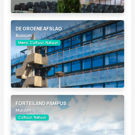
DE GROENE AFSLAG
Bussum
Mens, Cultuur, Natuur
FORTEILAND PAMPUS
Muiden
Cultuur, Natuur