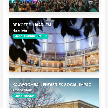
DE KOEPEL HAARLEM
Haarlem
Mens, Cultuur, Natuur
KAUWGOMBALLENFABRIEK SOCIAL IMPACT FACTORY
Amsterdam
Mens, Natuur