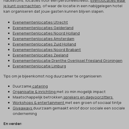
hacketons, locaties voor een personeelsfeest.
Eventlocaties waar
je kunt overnachten
, of waar de locatie in een nabijgelegen hotel
kan organiseren dat jouw gasten kunnen blijven slapen.
Evenementenlocaties Utrecht
Evenementenlocaties Gelderland
Evenementenlocaties Noord Holland
Evenementenlocaties Amsterdam
Evenementenlocaties Zuid Holland
Evenementenlocaties Noord Brabant
Evenementenlocaties Zeeland
Evenementenlocatie Drenthe Overijssel Friesland Groningen
Evenementenlocatie Limburg
Tips om je bijeenkomst nog duurzamer te organiseren:
Duurzame
catering
Organisatie & inrichting
met zo min mogelijk impact
Maatschappelijk betrokken
sprekers en dagvoorzitters
Workshops & entertainment
met een groen of sociaal tintje
Giveaways
duurzaam gemaakt en/of door sociale een sociale
onderneming
En verder: