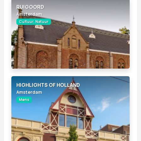
RUIGOORD
Amsterdam
Cultuur, Natuur
HIGHLIGHTS OF HOLLAND
Amsterdam
Mens