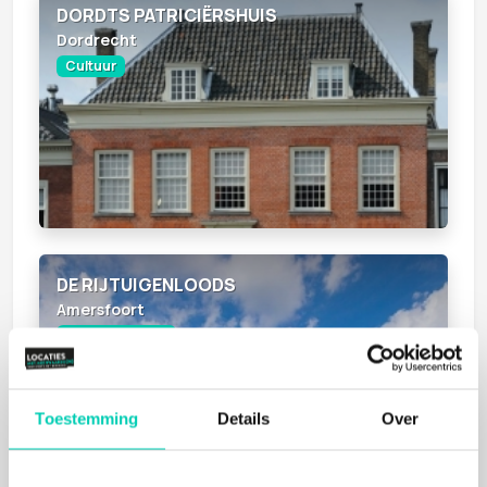
DORDTS PATRICIËRSHUIS
Dordrecht
Cultuur
DE RIJTUIGENLOODS
Amersfoort
Cultuur, Natuur
Toestemming
Details
Over