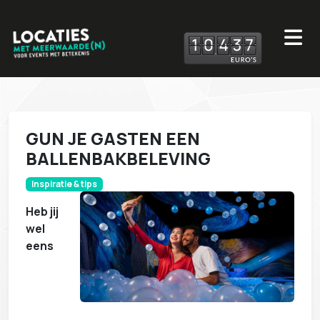
1
0
4
3
7
GUN JE GASTEN EEN
BALLENBAKBELEVING
Inspiratie & tips
Heb jij
wel
eens