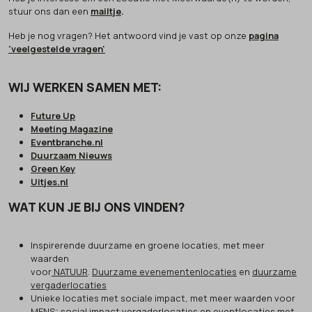
stuur ons dan een
mailtje
.
Heb je nog vragen? Het antwoord vind je vast op onze
pagina
'veelgestelde vragen'
WIJ WERKEN SAMEN MET:
Future Up
Meeting Magazine
Eventbranche.nl
Duurzaam Nieuws
Green Key
Uitjes.nl
WAT KUN JE BIJ ONS VINDEN?
Inspirerende duurzame en groene locaties, met meer
waarden
voor
NATUUR
.
Duurzame evenementenlocaties
en
duurzame
vergaderlocaties
Unieke locaties met sociale impact, met meer waarden voor
MENS
: social impact vergaderlocaties en eventlocaties met