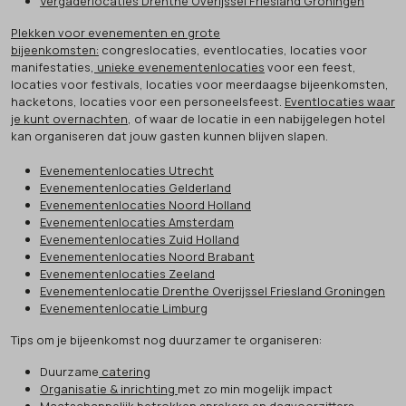
Vergaderlocaties Drenthe Overijssel Friesland Groningen
Plekken voor evenementen en grote
bijeenkomsten:
congreslocaties, eventlocaties, locaties voor
manifestaties,
unieke evenementenlocaties
voor een feest,
locaties voor festivals, locaties voor meerdaagse bijeenkomsten,
hacketons, locaties voor een personeelsfeest.
Eventlocaties waar
je kunt overnachten
, of waar de locatie in een nabijgelegen hotel
kan organiseren dat jouw gasten kunnen blijven slapen.
Evenementenlocaties Utrecht
Evenementenlocaties Gelderland
Evenementenlocaties Noord Holland
Evenementenlocaties Amsterdam
Evenementenlocaties Zuid Holland
Evenementenlocaties Noord Brabant
Evenementenlocaties Zeeland
Evenementenlocatie Drenthe Overijssel Friesland Groningen
Evenementenlocatie Limburg
Tips om je bijeenkomst nog duurzamer te organiseren:
Duurzame
catering
Organisatie & inrichting
met zo min mogelijk impact
Maatschappelijk betrokken
sprekers en dagvoorzitters