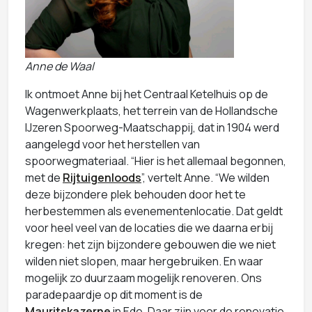
Anne de Waal
Ik ontmoet Anne bij het Centraal Ketelhuis op de
Wagenwerkplaats, het terrein van de Hollandsche
IJzeren Spoorweg-Maatschappij, dat in 1904 werd
aangelegd voor het herstellen van
spoorwegmateriaal. “Hier is het allemaal begonnen,
met de
Rijtuigenloods
”, vertelt Anne. “We wilden
deze bijzondere plek behouden door het te
herbestemmen als evenementenlocatie. Dat geldt
voor heel veel van de locaties die we daarna erbij
kregen: het zijn bijzondere gebouwen die we niet
wilden niet slopen, maar hergebruiken. En waar
mogelijk zo duurzaam mogelijk renoveren. Ons
paradepaardje op dit moment is de
Mauritskazerne
in Ede. Daar zijn voor de renovatie