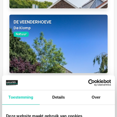
DE VEENDERHOEVE
De Klomp
Natuur
HOEVE SPARRENDAM
Hoevelaken
Toestemming
Details
Over
Natuur
Deze website maakt gebruik van cookies