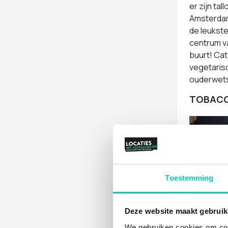
er zijn ta
Amsterdam 
de leukste
centrum va
buurt! Cat
vegetarisc
ouderwets
TOBACC
Toestemming
Deze website maakt gebruik
We gebruiken cookies om cont