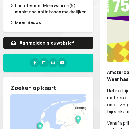
Locaties met Meerwaarde(N)
maakt sociaal inkopen makkelijker
Meer nieuws
Aanvragen whitepaper
Amsterdam
Waar haak
Zoeken op kaart
Het is alt
meteen een
omgeving v
bijeenkom
Vanaf apri