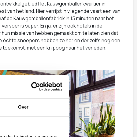
an ontwikkelgebied Het Kauwgomballenkwartier in
 van het land. Hier verrijst in vliegende vaart een van
naf de Kauwgomballenfabriek in 15 minuten naar het
voer is super. En ja, er zijn ook hotels in de
 er hun missie van hebben gemaakt om te laten zien dat
 de échte snoepers hebben ze her en der zelfs nog een
 toekomst, met een knipoog naar het verleden.
Over
 media te bieden en om ons