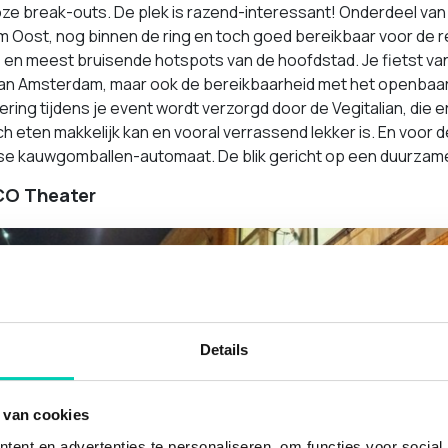
lloze break-outs. De plek is razend-interessant! Onderdeel v
Oost, nog binnen de ring en toch goed bereikbaar voor de rest
 en meest bruisende hotspots van de hoofdstad. Je fietst va
n Amsterdam, maar ook de bereikbaarheid met het openbaar ver
ering tijdens je event wordt verzorgd door de Vegitalian, die
h eten makkelijk kan en vooral verrassend lekker is. En voor
e kauwgomballen-automaat. De blik gericht op een duurzame
O Theater
Details
 van cookies
ent en advertenties te personaliseren, om functies voor social