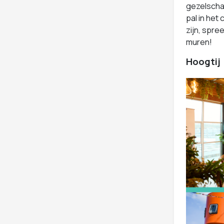
gezelschap
pal in het
zijn, spre
muren!
Hoogtij