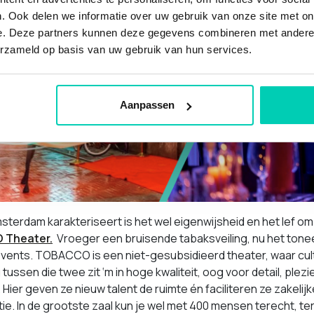
. Ook delen we informatie over uw gebruik van onze site met on
e. Deze partners kunnen deze gegevens combineren met andere i
erzameld op basis van uw gebruik van hun services.
Aanpassen
msterdam karakteriseert is het wel eigenwijsheid en het lef om
Theater.
Vroeger een bruisende tabaksveiling, nu het tonee
events. TOBACCO is een niet-gesubsidieerd theater, waar cul
 tussen die twee zit ‘m in hoge kwaliteit, oog voor detail, plez
t. Hier geven ze nieuw talent de ruimte én faciliteren ze zakel
ie. In de grootste zaal kun je wel met 400 mensen terecht, ter