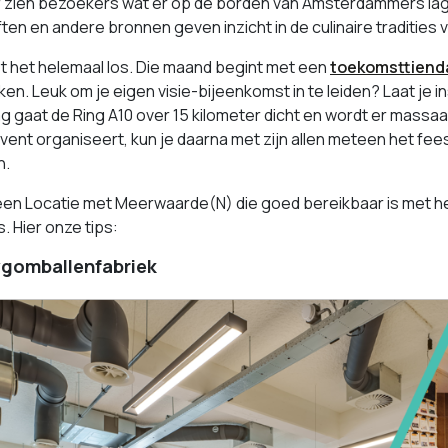
r zien bezoekers wat er op de borden van Amsterdammers la
ten en andere bronnen geven inzicht in de culinaire tradities 
rst het helemaal los. Die maand begint met een
toekomsttien
en. Leuk om je eigen visie-bijeenkomst in te leiden? Laat je
g gaat de Ring A10 over 15 kilometer dicht en wordt er massa
 event organiseert, kun je daarna met zijn allen meteen het feest
n.
en Locatie met Meerwaarde(N) die goed bereikbaar is met he
s. Hier onze tips:
gomballenfabriek