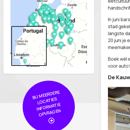
eetcultuu
handschrif
In juni ba
stad gekek
langste da
20 juni je
meemake
Boek wél e
voor auto’
De Kauw
BIJ
MEER
DERE
L
O
CA
TIE
I
NF
OR
MA
OPVRA
GE
S
TIE
N