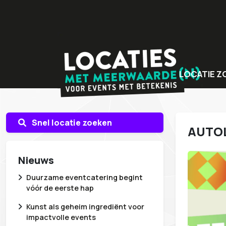
LOCATIE Z
Bijzondere v
Locaties met
Snel locatie zoeken
AUTOL
Unieke even
Nieuws
Duurzame eventcatering begint
vóór de eerste hap
Kunst als geheim ingrediënt voor
impactvolle events