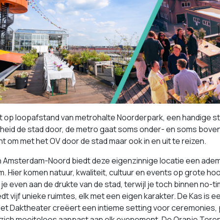
gt op loopafstand van metrohalte Noorderpark, een handige sto
lheid de stad door, de metro gaat soms onder- en soms boven
t om met het OV door de stad maar ook in en uit te reizen.
n Amsterdam-Noord biedt deze eigenzinnige locatie een ademb
 Hier komen natuur, kwaliteit, cultuur en events op grote ho
 je even aan de drukte van de stad, terwijl je toch binnen no-
edt vijf unieke ruimtes, elk met een eigen karakter. De Kas is 
et Daktheater creëert een intieme setting voor ceremonies, 
 zich moeiteloos aanpast aan elk evenement. De Oranje Toren