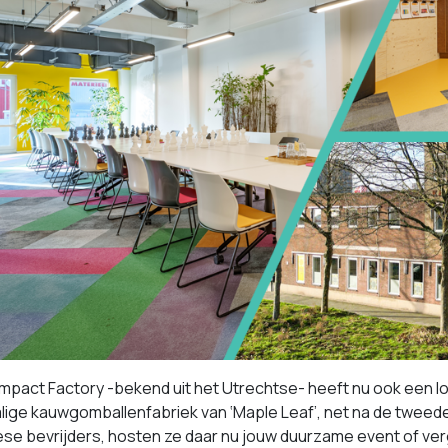
Impact Factory -bekend uit het Utrechtse- heeft nu ook een l
lige kauwgomballenfabriek van ‘Maple Leaf’, net na de tweed
e bevrijders, hosten ze daar nu jouw duurzame event of verga