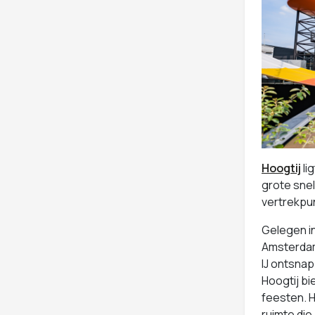
Hoogtij
li
grote sne
vertrekpun
Gelegen i
Amsterdam.
IJ ontsnap
Hoogtij bi
feesten. H
ruimte die