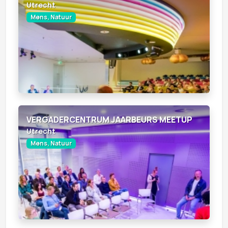
Utrecht
Mens, Natuur
VERGADERCENTRUM JAARBEURS MEETUP
Utrecht
Mens, Natuur