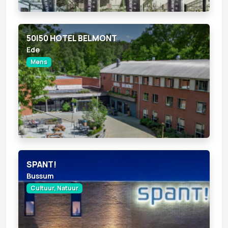
50|50 HOTEL BELMONT
Ede
Mens
SPANT!
Bussum
Cultuur, Natuur