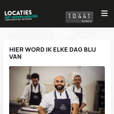
1
0
4
4
1
HIER WORD IK ELKE DAG BLIJ
VAN