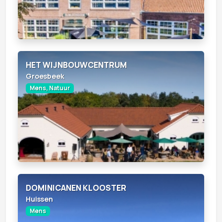
HET WIJNBOUWCENTRUM
Groesbeek
Mens, Natuur
DOMINICANEN KLOOSTER
Huissen
Mens