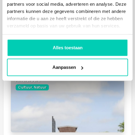
partners voor social media, adverteren en analyse. Deze
Barneveld
partners kunnen deze gegevens combineren met andere
Cultuur, Natuur
informatie die u aan ze heeft verstrekt of die ze hebben
verzameld op basis van uw gebruik van hun services.
Alles toestaan
Aanpassen
CENTRAAL KETELHUIS
Amersfoort
Cultuur, Natuur