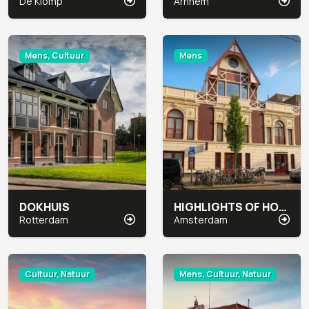
De Klomp
Arnhem
Mens, Cultuur
Mens
DOKHUIS
HIGHLIGHTS OF HOLLAND
Rotterdam
Amsterdam
Cultuur, Natuur
Mens, Cultuur, Natuur