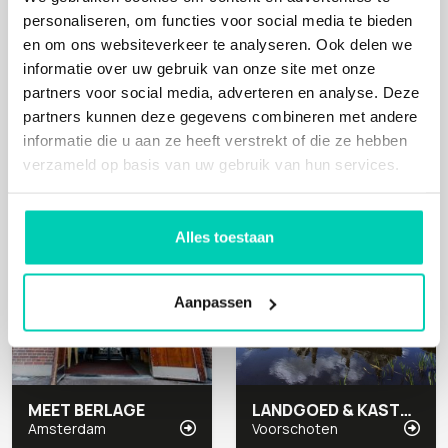
personaliseren, om functies voor social media te bieden
en om ons websiteverkeer te analyseren. Ook delen we
informatie over uw gebruik van onze site met onze
ANAFORA PARKRESTAURANT & EVENTS
Q-FACTORY
partners voor social media, adverteren en analyse. Deze
Utrecht
Amsterdam
partners kunnen deze gegevens combineren met andere
informatie die u aan ze heeft verstrekt of die ze hebben
verzameld op basis van uw gebruik van hun services.
Cultuur
Cultuur
Alles toestaan
Aanpassen
MEET BERLAGE
LANDGOED & KASTEEL DUIVENVOORDE
Amsterdam
Voorschoten