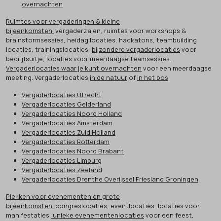
overnachten
Ruimtes voor vergaderingen & kleine
bijeenkomsten:
vergaderzalen, ruimtes voor workshops &
brainstormsessies, heidag locaties, hackatons, teambuilding
locaties, trainingslocaties,
bijzondere vergaderlocaties
voor
bedrijfsuitje, locaties voor meerdaagse teamsessies.
Vergaderlocaties waar je kunt overnachten
voor een meerdaagse
meeting. Vergaderlocaties
in de natuur
of
in het bos
.
Vergaderlocaties Utrecht
Vergaderlocaties Gelderland
Vergaderlocaties Noord Holland
Vergaderlocaties Amsterdam
Vergaderlocaties Zuid Holland
Vergaderlocaties Rotterdam
Vergaderlocaties Noord Brabant
Vergaderlocaties Limburg
Vergaderlocaties Zeeland
Vergaderlocaties Drenthe Overijssel Friesland Groningen
Plekken voor evenementen en grote
bijeenkomsten:
congreslocaties, eventlocaties, locaties voor
manifestaties,
unieke evenementenlocaties
voor een feest,