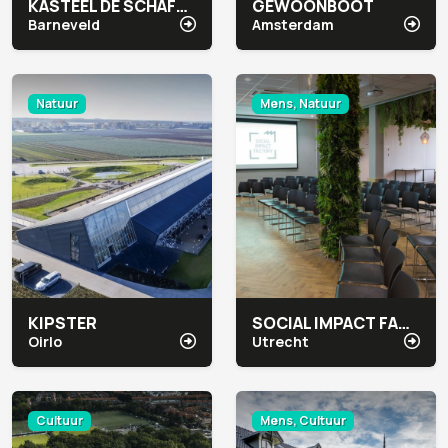
KASTEEL DE SCHAFFELAAR
GEWOONBOOT
Barneveld
Amsterdam
Natuur
Mens, Natuur
KIPSTER
SOCIAL IMPACT FACTORY
Oirlo
Utrecht
Cultuur
Mens, Cultuur