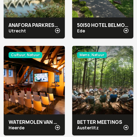
ANAFORA PARKRESTAURANT & EVENTS
50|50 HOTEL BELMONT
Utrecht
Ede
Cultuur, Natuur
Mens, Natuur
WATERMOLEN VAN RAKHORST
BETTER MEETINGS
Heerde
Austerlitz