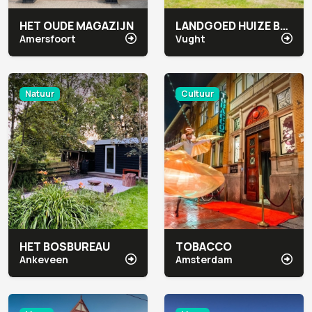
HET OUDE MAGAZIJN
LANDGOED HUIZE BERGEN
Amersfoort
Vught
Natuur
Cultuur
HET BOSBUREAU
TOBACCO
Ankeveen
Amsterdam