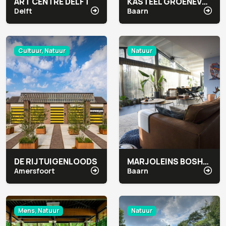
ART CENTRE DELFT
KASTEEL GROENEVELD
Delft
Baarn
Cultuur, Natuur
Natuur
DE RIJTUIGENLOODS
MARJOLEINS BOSHUIS
Amersfoort
Baarn
Mens, Natuur
Natuur