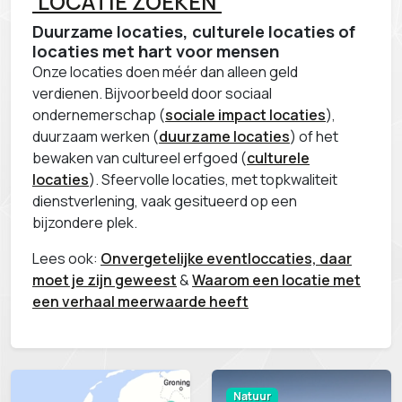
'LOCATIE ZOEKEN'
Duurzame locaties, culturele locaties of
locaties met hart voor mensen
Onze locaties doen méér dan alleen geld
verdienen. Bijvoorbeeld door sociaal
ondernemerschap (
sociale impact locaties
),
duurzaam werken (
duurzame locaties
) of het
bewaken van cultureel erfgoed (
culturele
locaties
). Sfeervolle locaties, met topkwaliteit
dienstverlening, vaak gesitueerd op een
bijzondere plek.
Lees ook:
Onvergetelijke eventloccaties, daar
moet je zijn geweest
&
Waarom een locatie met
een verhaal meerwaarde heeft
Natuur