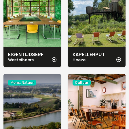
EIGENTIJDSERF
KAPELLERPUT
Westelbeers
Heeze
Mens, Natuur
Cultuur